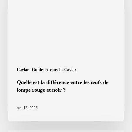
la
différence
entre
les
œufs
de
lompe
rouge
Caviar
Guides et conseils Caviar
et
Quelle est la différence entre les œufs de
noir
lompe rouge et noir ?
?
mai 18, 2026