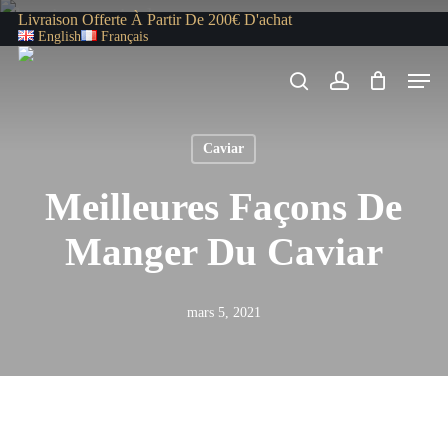
Skip
Livraison Offerte À Partir De 200€ D'achat
English
Français
to
Men
main
search
account
content
Caviar
Meilleures Façons De
Manger Du Caviar
mars 5, 2021