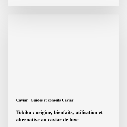
Tobiko
:
origine,
bienfaits,
utilisation
et
alternative
au
caviar
de
Caviar
Guides et conseils Caviar
luxe
Tobiko : origine, bienfaits, utilisation et
alternative au caviar de luxe