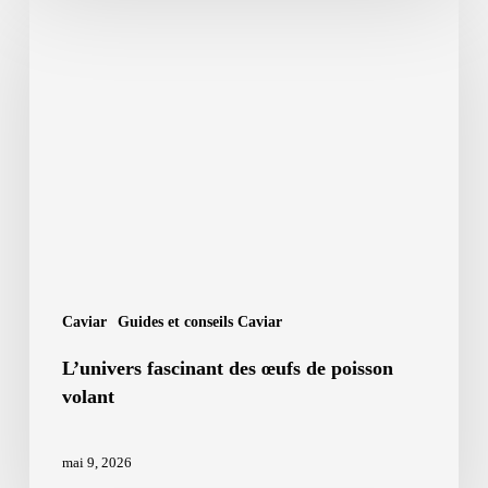
L’univers
fascinant
des
œufs
de
poisson
volant
Caviar
Guides et conseils Caviar
L’univers fascinant des œufs de poisson
volant
mai 9, 2026