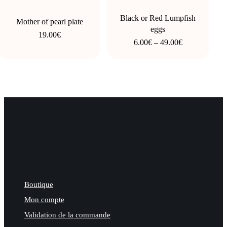
product
product
has
Black or Red Lumpfish
Mother of pearl plate
page
page
eggs
multiple
19.00
€
Price
6.00
€
–
49.00
€
variants.
range:
6.00€
The
through
49.00€
options
may
be
chosen
on
the
product
Boutique
page
Mon compte
Validation de la commande