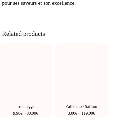
pour ses saveurs et son excellence.
Related products
This
This
product
product
has
has
Trout eggs
Zafferano / Saffron
multiple
multiple
Price
Price
9.90
€
–
80.00
€
3.00
€
–
119.00
€