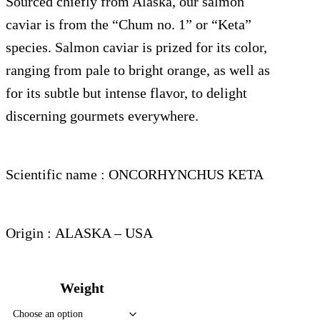
Sourced chiefly from Alaska, our salmon
129.00€
caviar is from the “Chum no. 1” or “Keta”
species. Salmon caviar is prized for its color,
ranging from pale to bright orange, as well as
for its subtle but intense flavor, to delight
discerning gourmets everywhere.
Scientific name :
ONCORHYNCHUS KETA
Origin :
ALASKA – USA
Weight